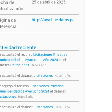
echa de
25 de abril de 2025
tualización
ágina de
http://aya-bue-datos.paisdigital.modernizacion.gob.ar/dataset/licitaciones
ferencia
ctividad reciente
e actualizó el recurso
Licitaciones Privadas
unicipalidad de Ayacucho - Año 2024
en el
ataset
Licitaciones
.
Hace 1 año.
e actualizó el dataset
Licitaciones
.
Hace 1 año.
e agregó el recurso
Licitaciones Privadas
unicipalidad de Ayacucho 2024
al dataset
icitaciones
.
Hace 1 año.
e actualizó el dataset
Licitaciones
.
Hace 1 año.