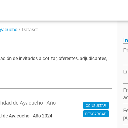
 Ayacucho
/ Dataset
I
Et
ación de invitados a cotizar, oferentes, adjudicantes,
L
F
ac
alidad de Ayacucho - Año
CONSULTAR
F
DESCARGAR
ad de Ayacucho - Año 2024
pu