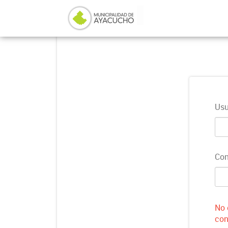
Usu
Con
No 
con